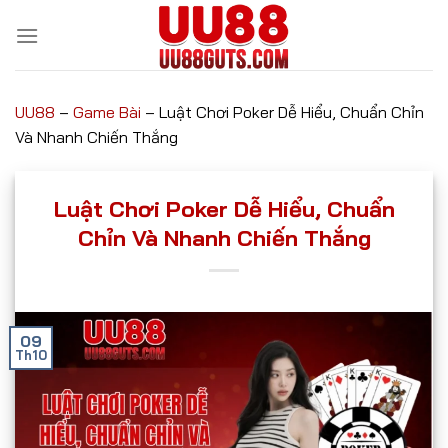
Chuyển
đến
nội
dung
UU88
–
Game Bài
–
Luật Chơi Poker Dễ Hiểu, Chuẩn Chỉn
Và Nhanh Chiến Thắng
Luật Chơi Poker Dễ Hiểu, Chuẩn
Chỉn Và Nhanh Chiến Thắng
09
Th10