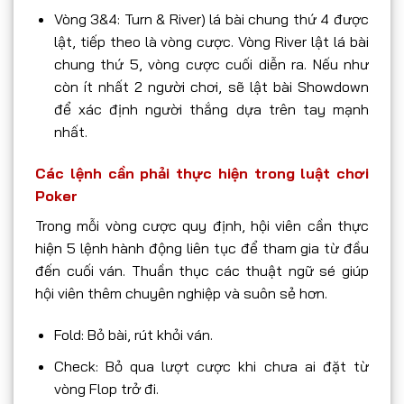
Vòng 3&4: Turn & River) lá bài chung thứ 4 được
lật, tiếp theo là vòng cược. Vòng River lật lá bài
chung thứ 5, vòng cược cuối diễn ra. Nếu như
còn ít nhất 2 người chơi, sẽ lật bài Showdown
để xác định người thắng dựa trên tay mạnh
nhất.
Các lệnh cần phải thực hiện trong luật chơi
Poker
Trong mỗi vòng cược quy định, hội viên cần thực
hiện 5 lệnh hành động liên tục để tham gia từ đầu
đến cuối ván. Thuần thục các thuật ngữ sé giúp
hội viên thêm chuyên nghiệp và suôn sẻ hơn.
Fold: Bỏ bài, rút khỏi ván.
Check: Bỏ qua lượt cược khi chưa ai đặt từ
vòng Flop trở đi.