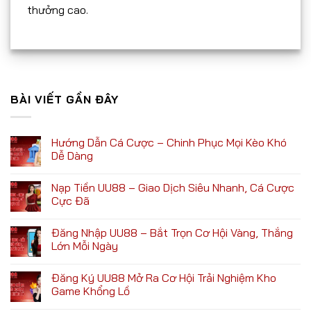
thưởng cao.
BÀI VIẾT GẦN ĐÂY
Hướng Dẫn Cá Cược – Chinh Phục Mọi Kèo Khó
Dễ Dàng
Nạp Tiền UU88 – Giao Dịch Siêu Nhanh, Cá Cược
Cực Đã
Đăng Nhập UU88 – Bắt Trọn Cơ Hội Vàng, Thắng
Lớn Mỗi Ngày
Đăng Ký UU88 Mở Ra Cơ Hội Trải Nghiệm Kho
Game Khổng Lồ