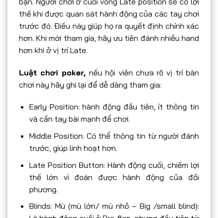
bạn. Người chơi ở cuối vòng Late position sẽ có lợi
thế khi được quan sát hành động của các tay chơi
trước đó. Điều này giúp họ ra quyết định chính xác
hơn. Khi mới tham gia, hãy ưu tiên đánh nhiều hand
hơn khi ở vị trí Late.
Luật chơi poker,
nếu hội viên chưa rõ vị trí bàn
chơi này hãy ghi lại để dễ dàng tham gia:
Early Position: hành động đầu tiên, ít thông tin
và cần tay bài mạnh để chơi.
Middle Position: Có thể thông tin từ người đánh
trước, giúp linh hoạt hơn.
Late Position Button: Hành động cuối, chiếm lợi
thế lớn vì đoán được hành động của đối
phương.
Blinds: Mù (mù lớn/ mù nhỏ – Big /small blind):