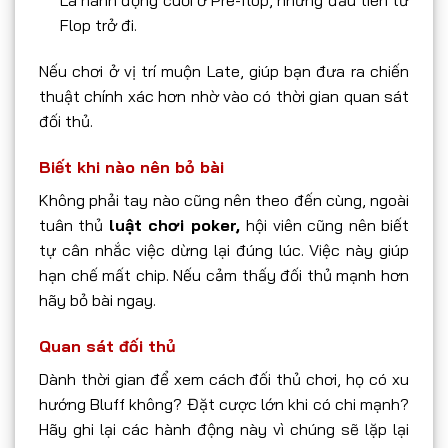
Là hành động cuối ở Pre-flop, nhưng đầu tiên từ
Flop trở đi.
Nếu chơi ở vị trí muộn Late, giúp bạn đưa ra chiến
thuật chính xác hơn nhờ vào có thời gian quan sát
đối thủ.
Biết khi nào nên bỏ bài
Không phải tay nào cũng nên theo đến cùng, ngoài
tuân thủ
luật chơi poker,
hội viên cũng nên biết
tự cân nhắc việc dừng lại đúng lúc. Việc này giúp
hạn chế mất chip. Nếu cảm thấy đối thủ mạnh hơn
hãy bỏ bài ngay.
Quan sát đối thủ
Dành thời gian để xem cách đối thủ chơi, họ có xu
hướng Bluff không? Đặt cược lớn khi có chi mạnh?
Hãy ghi lại các hành động này vì chúng sẽ lặp lại