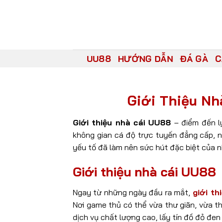
Chuyển
đến
nội
dung
UU88
HƯỚNG DẪN
ĐÁ GÀ
C
Giới Thiệu Nh
Giới thiệu nhà cái UU88
– điểm đến lý
không gian cá độ trực tuyến đẳng cấp, 
yếu tố đã làm nên sức hút đặc biệt của n
Giới thiệu nhà cái UU88
Ngay từ những ngày đầu ra mắt,
giới th
Nơi game thủ có thể vừa thư giãn, vừa 
dịch vụ chất lượng cao, lấy tín đồ đỏ đen