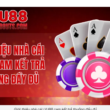
Giới thiệu nhà cái UU88 cam kết trả thưởng đầy đủ