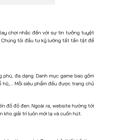
tay chơi nhắc đến với sự tin tưởng tuyệt
 Chúng tôi đầu tư kỹ lưỡng tất tần tật để
ng phú, đa dạng. Danh mục game bao gồm
 nổ hũ,… Mỗi siêu phẩm đều được trang chủ
ín đồ đỏ đen. Ngoài ra, website hướng tới
ho giải trí luôn mới lạ và cuốn hút.