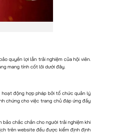
o quyền lợi lẫn trải nghiệm của hội viên.
g mang tính cốt lõi dưới đây.
 hoạt động hợp pháp bởi tổ chức quản lý
nh chứng cho việc trang chủ đáp ứng đầy
m bảo chắc chắn cho người trải nghiệm khi
dịch trên website đều được kiểm định định