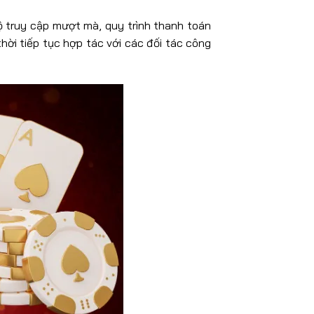
độ truy cập mượt mà, quy trình thanh toán
hời tiếp tục hợp tác với các đối tác công