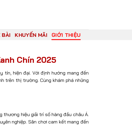
 BÀI
KHUYẾN MÃI
GIỚI THIỆU
Xanh Chín 2025
uy tín, hiện đại. Với định hướng mang đến
nh trên thị trường. Cùng khám phá những
 thương hiệu giải trí số hàng đầu châu Á.
huyên nghiệp. Sân chơi cam kết mang đến