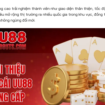
g cao trải nghiệm thành viên như giao diện thân thiện, tốc 
u mở rộng thị trường ra nhiều quốc gia trong khu vực, đồng t
không ngừng đổi mới.