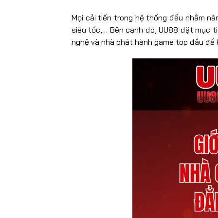
Mọi cải tiến trong hệ thống đều nhằm nân
siêu tốc,… Bên cạnh đó, UU88 đặt mục tiê
nghệ và nhà phát hành game top đầu để 