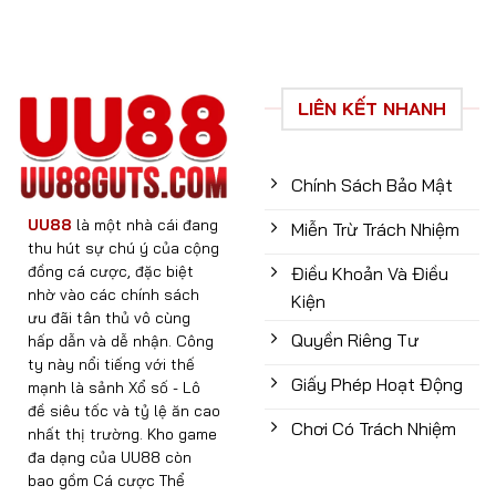
LIÊN KẾT NHANH
Chính Sách Bảo Mật
UU88
là một nhà cái đang
Miễn Trừ Trách Nhiệm
thu hút sự chú ý của cộng
đồng cá cược, đặc biệt
Điều Khoản Và Điều
nhờ vào các chính sách
Kiện
ưu đãi tân thủ vô cùng
Quyền Riêng Tư
hấp dẫn và dễ nhận. Công
ty này nổi tiếng với thế
Giấy Phép Hoạt Động
mạnh là sảnh Xổ số - Lô
đề siêu tốc và tỷ lệ ăn cao
Chơi Có Trách Nhiệm
nhất thị trường. Kho game
đa dạng của UU88 còn
bao gồm Cá cược Thể