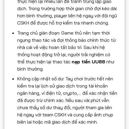
thực hiện lại nhiều lần để tránh trùng lặp giao
dịch. Trong trường hợp thời gian chờ đợi kéo dài
hơn bình thường, player liên hệ ngay với đội ngũ
CSKH để được hỗ trợ kiểm tra nhanh chóng.
Trang chủ gián đoạn: Game thủ nên tạm thời
ngưng thao tác và đợi thông báo chính thức từ
nhà cái về việc hoàn tất bảo trì. Sau khi hệ
thống hoạt động trở lại, người trải nghiệm có
thể thực hiện lại thao tác
nạp tiền UU88
như
bình thường.
Không cập nhật số dư: Tay chơi trước hết nên
kiểm tra lại lịch sử giao dịch trong tài khoản
ngân hàng, ví điện tử, crypto,… để xác nhận tiền
đã được trừ chính xác. Nếu sau vài phút vẫn
chưa thấy số dư thay đổi, người tham gia liên
hệ ngay với team CSKH và cung cấp ảnh chụp
biên lai hoặc mã giao dịch để xác minh.