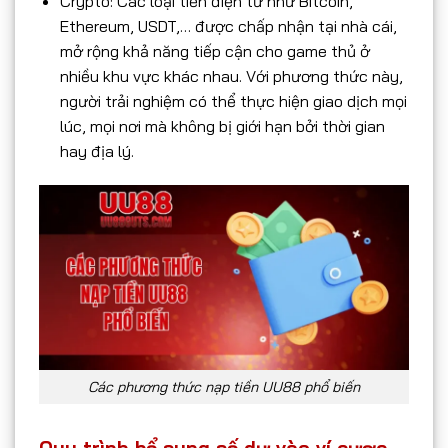
Crypto: Các loại tiền điện tử như Bitcoin,
Ethereum, USDT,… được chấp nhận tại nhà cái,
mở rộng khả năng tiếp cận cho game thủ ở
nhiều khu vực khác nhau. Với phương thức này,
người trải nghiệm có thể thực hiện giao dịch mọi
lúc, mọi nơi mà không bị giới hạn bởi thời gian
hay địa lý.
Các phương thức nạp tiền UU88 phổ biến