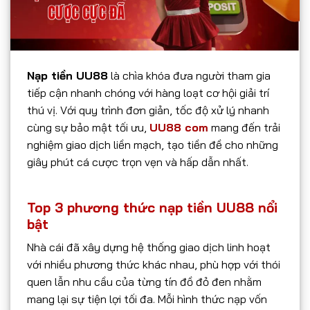
Nạp tiền UU88
là chìa khóa đưa người tham gia
tiếp cận nhanh chóng với hàng loạt cơ hội giải trí
thú vị. Với quy trình đơn giản, tốc độ xử lý nhanh
cùng sự bảo mật tối ưu,
UU88 com
mang đến trải
nghiệm giao dịch liền mạch, tạo tiền đề cho những
giây phút cá cược trọn vẹn và hấp dẫn nhất.
Top 3 phương thức nạp tiền UU88 nổi
bật
Nhà cái đã xây dựng hệ thống giao dịch linh hoạt
với nhiều phương thức khác nhau, phù hợp với thói
quen lẫn nhu cầu của từng tín đồ đỏ đen nhằm
mang lại sự tiện lợi tối đa. Mỗi hình thức nạp vốn