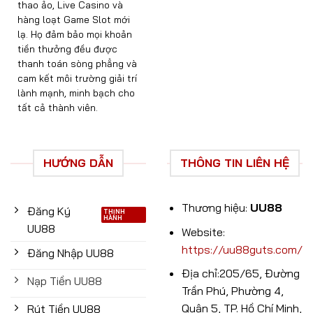
thao ảo, Live Casino và
hàng loạt Game Slot mới
lạ. Họ đảm bảo mọi khoản
tiền thưởng đều được
thanh toán sòng phẳng và
cam kết môi trường giải trí
lành mạnh, minh bạch cho
tất cả thành viên.
HƯỚNG DẪN
THÔNG TIN LIÊN HỆ
Thương hiệu:
UU88
Đăng Ký
UU88
Website:
https://uu88guts.com/
Đăng Nhập UU88
Địa chỉ:205/65, Đường
Nạp Tiền UU88
Trần Phú, Phường 4,
Quận 5, TP. Hồ Chí Minh,
Rút Tiền UU88