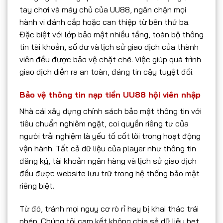
tay chơi và máy chủ của UU88, ngăn chặn mọi
hành vi đánh cắp hoặc can thiệp từ bên thứ ba.
Đặc biệt với lớp bảo mật nhiều tầng, toàn bộ thông
tin tài khoản, số dư và lịch sử giao dịch của thành
viên đều được bảo vệ chặt chẽ. Việc giúp quá trình
giao dịch diễn ra an toàn, đáng tin cậy tuyệt đối.
Bảo vệ thông tin nạp tiền UU88 hội viên nhập
Nhà cái xây dựng chính sách bảo mật thông tin với
tiêu chuẩn nghiêm ngặt, coi quyền riêng tư của
người trải nghiệm là yếu tố cốt lõi trong hoạt động
vận hành. Tất cả dữ liệu của player như thông tin
đăng ký, tài khoản ngân hàng và lịch sử giao dịch
đều được website lưu trữ trong hệ thống bảo mật
riêng biệt.
Từ đó, tránh mọi nguy cơ rò rỉ hay bị khai thác trái
phép. Chúng tôi cam kết không chia sẻ dữ liệu bet