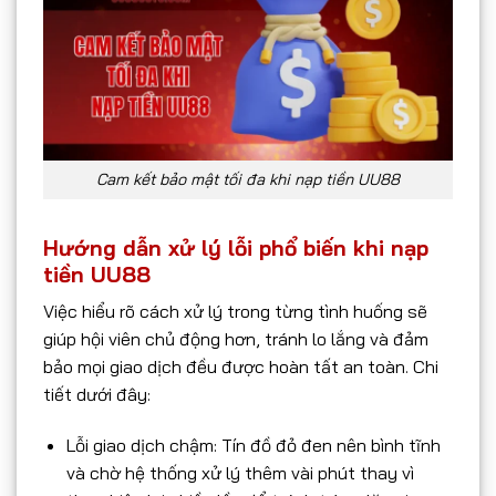
Cam kết bảo mật tối đa khi nạp tiền UU88
Hướng dẫn xử lý lỗi phổ biến khi nạp
tiền UU88
Việc hiểu rõ cách xử lý trong từng tình huống sẽ
giúp hội viên chủ động hơn, tránh lo lắng và đảm
bảo mọi giao dịch đều được hoàn tất an toàn. Chi
tiết dưới đây:
Lỗi giao dịch chậm: Tín đồ đỏ đen nên bình tĩnh
và chờ hệ thống xử lý thêm vài phút thay vì