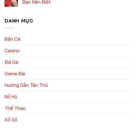
Bạn Nên Biết
DANH MỤC
Bắn Cá
Casino
Đá Gà
Game Bài
Hướng Dẫn Tân Thủ
Nổ Hũ
Thể Thao
Xổ Số