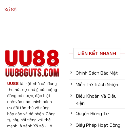
Xổ Số
LIÊN KẾT NHANH
Chính Sách Bảo Mật
UU88
là một nhà cái đang
Miễn Trừ Trách Nhiệm
thu hút sự chú ý của cộng
đồng cá cược, đặc biệt
Điều Khoản Và Điều
nhờ vào các chính sách
Kiện
ưu đãi tân thủ vô cùng
Quyền Riêng Tư
hấp dẫn và dễ nhận. Công
ty này nổi tiếng với thế
Giấy Phép Hoạt Động
mạnh là sảnh Xổ số - Lô