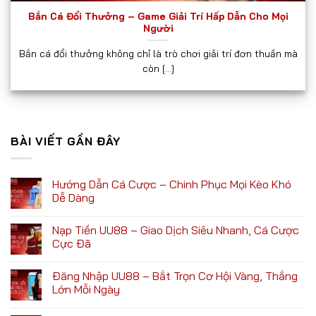
Bắn Cá Đổi Thưởng – Game Giải Trí Hấp Dẫn Cho Mọi
Người
Bắn cá đổi thưởng không chỉ là trò chơi giải trí đơn thuần mà
còn [...]
BÀI VIẾT GẦN ĐÂY
Hướng Dẫn Cá Cược – Chinh Phục Mọi Kèo Khó
Dễ Dàng
Nạp Tiền UU88 – Giao Dịch Siêu Nhanh, Cá Cược
Cực Đã
Đăng Nhập UU88 – Bắt Trọn Cơ Hội Vàng, Thắng
Lớn Mỗi Ngày