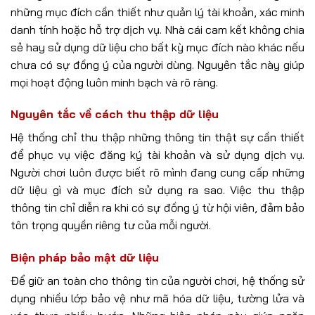
những mục đích cần thiết như quản lý tài khoản, xác minh
danh tính hoặc hỗ trợ dịch vụ. Nhà cái cam kết không chia
sẻ hay sử dụng dữ liệu cho bất kỳ mục đích nào khác nếu
chưa có sự đồng ý của người dùng. Nguyên tắc này giúp
mọi hoạt động luôn minh bạch và rõ ràng.
Nguyên tắc về cách thu thập dữ liệu
Hệ thống chỉ thu thập những thông tin thật sự cần thiết
để phục vụ việc đăng ký tài khoản và sử dụng dịch vụ.
Người chơi luôn được biết rõ mình đang cung cấp những
dữ liệu gì và mục đích sử dụng ra sao. Việc thu thập
thông tin chỉ diễn ra khi có sự đồng ý từ hội viên, đảm bảo
tôn trọng quyền riêng tư của mỗi người.
Biện pháp bảo mật dữ liệu
Để giữ an toàn cho thông tin của người chơi, hệ thống sử
dụng nhiều lớp bảo vệ như mã hóa dữ liệu, tường lửa và