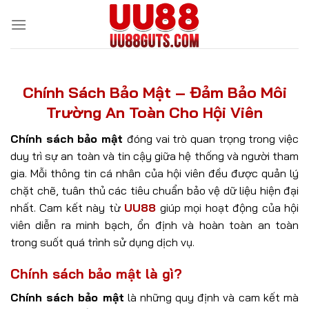
Chuyển
đến
nội
dung
Chính Sách Bảo Mật – Đảm Bảo Môi
Trường An Toàn Cho Hội Viên
Chính sách bảo mật
đóng vai trò quan trọng trong việc
duy trì sự an toàn và tin cậy giữa hệ thống và người tham
gia. Mỗi thông tin cá nhân của hội viên đều được quản lý
chặt chẽ, tuân thủ các tiêu chuẩn bảo vệ dữ liệu hiện đại
nhất. Cam kết này từ
UU88
giúp mọi hoạt động của hội
viên diễn ra minh bạch, ổn định và hoàn toàn an toàn
trong suốt quá trình sử dụng dịch vụ.
Chính sách bảo mật là gì?
Chính sách bảo mật
là những quy định và cam kết mà