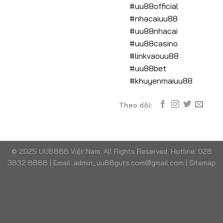
#uu88official
#nhacaiuu88
#uu88nhacai
#uu88casino
#linkvaouu88
#uu88bet
#khuyenmaiuu88
Theo dõi:
© 2025 UU8888 Việt Nam. All Rights Reserved. Hotline: 028
3832 8888 | Email:
admin_uu88guts.com@gmail.com
|
Sitemap