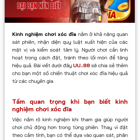
Kinh nghiệm chơi xóc đĩa
nằm ở khả năng quan
sát phiên, nhận diện quy luật xuất hiện của các
mặt vị và kiểm soát tâm lý. Người chơi cần linh
hoạt trong cách đặt, tránh theo lối mòn để tăng
hiệu quả. Bài viết dưới đây
UU..88
sẽ chia sẻ thêm
cho bạn một số chiến thuật chơi xóc đĩa hiệu quả
từ các chuyên gia.
Tầm quan trọng khi bạn biết kinh
nghiệm chơi xóc đĩa
Việc nắm rõ kinh nghiệm khi tham gia giúp người
chơi chủ động hơn trong từng phiên. Thay vì đặt
theo cảm tính, bạn có thể dựa vào quan sát, phân