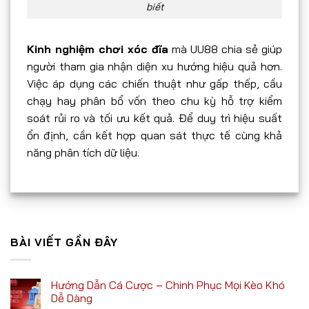
biết
Kinh nghiệm chơi xóc đĩa
mà UU88 chia sẻ giúp
người tham gia nhận diện xu hướng hiệu quả hơn.
Việc áp dụng các chiến thuật như gấp thếp, cầu
chạy hay phân bổ vốn theo chu kỳ hỗ trợ kiểm
soát rủi ro và tối ưu kết quả. Để duy trì hiệu suất
ổn định, cần kết hợp quan sát thực tế cùng khả
năng phân tích dữ liệu.
BÀI VIẾT GẦN ĐÂY
Hướng Dẫn Cá Cược – Chinh Phục Mọi Kèo Khó
Dễ Dàng