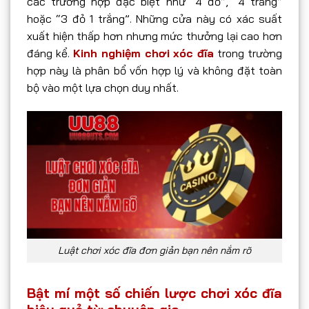
các trường hợp đặc biệt như “4 đỏ”, “4 trắng”
hoặc “3 đỏ 1 trắng”. Những cửa này có xác suất
xuất hiện thấp hơn nhưng mức thưởng lại cao hơn
đáng kể.
Kinh nghiệm chơi xóc đĩa
trong trường
hợp này là phân bổ vốn hợp lý và không đặt toàn
bộ vào một lựa chọn duy nhất.
Luật chơi xóc đĩa đơn giản bạn nên nắm rõ
Bật mí một số chiến lược chơi xóc đĩa