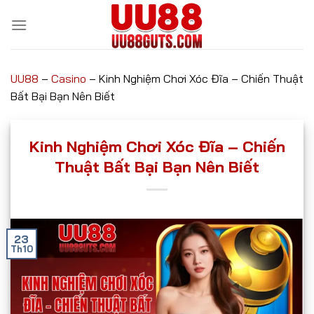
Chuyển
đến
nội
dung
UU88
–
Casino
–
Kinh Nghiệm Chơi Xóc Đĩa – Chiến Thuật
Bất Bại Bạn Nên Biết
Kinh Nghiệm Chơi Xóc Đĩa – Chiến
Thuật Bất Bại Bạn Nên Biết
23
Th10