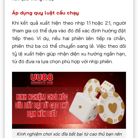
Áp dụng quy luật cầu chạy
Khi kết quả xuất hiện theo nhịp 1:1 hoặc 2:1, người
tham gia có thể dựa vào đó để xác định hướng đặt
tiếp theo. Ví dụ, nếu hai phiên liên tiếp ra chẵn,
phiên thứ ba có thể chuyển sang lẻ. Việc theo dõi
tỷ lệ xuất hiện giúp nhận diện xu hướng ngắn hạn,
từ đó đưa ra lựa chọn phù hợp với nhịp phiên.
Kinh nghiệm chơi xóc đĩa bất bại từ cao thủ bạn nên