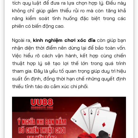
tích quy luật để đưa ra lựa chọn hợp lý. Điều này
không chỉ giúp giảm thiểu rủi ro mà còn tăng khả
năng kiểm soát tình huống đặc biệt trong các
phiên có biến động cao.
Ngoài ra,
kinh nghiệm chơi xóc đĩa
còn giúp bạn
nhận diện thời điểm nên dừng lại để bảo toàn vốn.
Việc hiểu rõ cách vận hành, kết hợp cùng chiến
thuật hợp lý sẽ tạo lợi thế lớn trong quá trình
tham gia. Đây là yếu tố quan trọng giúp duy trì hiệu
suất ổn định, đồng thời hạn chế những quyết định
thiếu tỉnh táo do cảm xúc chi phối.